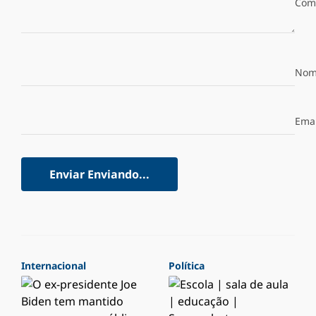
Com
Nom
Emai
Enviar
Enviando...
Internacional
Política