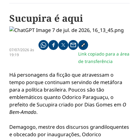
Sucupira é aqui
Compartilhe pelo whatsapp
Compartilhar no facebook
Compartilhar no twitter
Compartilhe pelo email
Copiar link da notícia
07/07/2026 às
Link copiado para a área
19:19
de transferência
Há personagens da ficção que atravessam o
tempo porque continuam servindo de metáfora
para a política brasileira. Poucos são tão
emblemáticos quanto Odorico Paraguaçu, o
prefeito de Sucupira criado por Dias Gomes em
O
Bem-Amado
.
Demagogo, mestre dos discursos grandiloquentes
e obcecado por inaugurações, Odorico