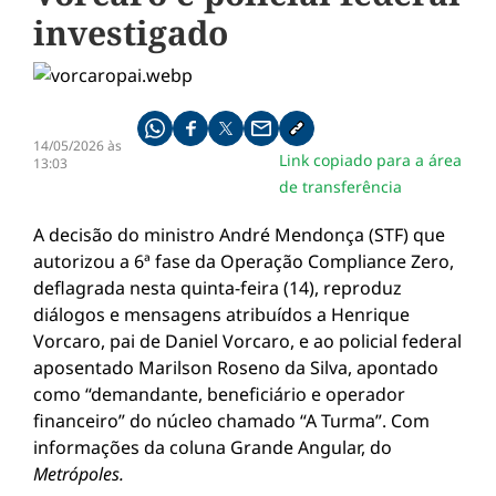
investigado
Compartilhe pelo whatsapp
Compartilhar no facebook
Compartilhar no twitter
Compartilhe pelo email
Copiar link da notícia
14/05/2026 às
Link copiado para a área
13:03
de transferência
A decisão do ministro André Mendonça (STF) que
autorizou a 6ª fase da Operação Compliance Zero,
deflagrada nesta quinta-feira (14), reproduz
diálogos e mensagens atribuídos a Henrique
Vorcaro, pai de Daniel Vorcaro, e ao policial federal
aposentado Marilson Roseno da Silva, apontado
como “demandante, beneficiário e operador
financeiro” do núcleo chamado “A Turma”. Com
informações da coluna Grande Angular, do
Metrópoles.