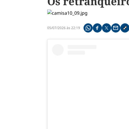
Os retranqueir
05/07/2026 às 22:19
Compartilhe pelo what
Compartilhar no f
Compartilhar 
Compart
Co