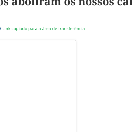
os aboliram os nossos ca
Link copiado para a área de transferência
sapp
acebook
no twitter
ilhe pelo email
piar link da notícia