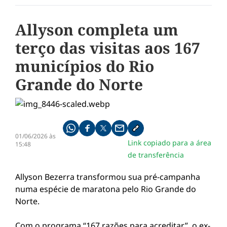
Allyson completa um
terço das visitas aos 167
municípios do Rio
Grande do Norte
Compartilhe pelo whatsapp
Compartilhar no facebook
Compartilhar no twitter
Compartilhe pelo email
Copiar link da notícia
01/06/2026 às
Link copiado para a área
15:48
de transferência
Allyson Bezerra transformou sua pré-campanha
numa espécie de maratona pelo Rio Grande do
Norte.
Com o programa “167 razões para acreditar”, o ex-