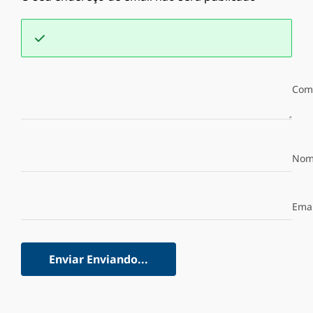
Com
Nom
Emai
Enviar
Enviando...