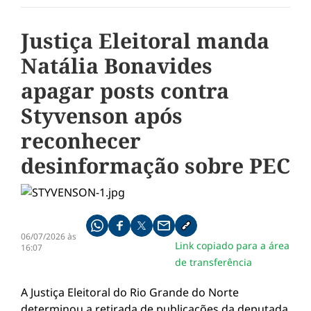
Justiça Eleitoral manda
Natália Bonavides
apagar posts contra
Styvenson após
reconhecer
desinformação sobre PEC
Compartilhe pelo whatsapp
Compartilhar no facebook
Compartilhar no twitter
Compartilhe pelo email
Copiar link da notícia
06/07/2026 às
Link copiado para a área
16:07
de transferência
A Justiça Eleitoral do Rio Grande do Norte
determinou a retirada de publicações da deputada