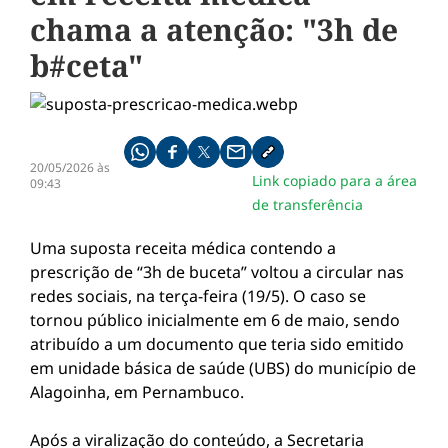
chama a atenção: "3h de
b#ceta"
Compartilhe pelo whatsapp
Compartilhar no facebook
Compartilhar no twitter
Compartilhe pelo email
Copiar link da notícia
20/05/2026 às
Link copiado para a área
09:43
de transferência
Uma suposta receita médica contendo a
prescrição de “3h de buceta” voltou a circular nas
redes sociais, na terça-feira (19/5). O caso se
tornou público inicialmente em 6 de maio, sendo
atribuído a um documento que teria sido emitido
em unidade básica de saúde (UBS) do município de
Alagoinha, em Pernambuco.
Após a viralização do conteúdo, a Secretaria