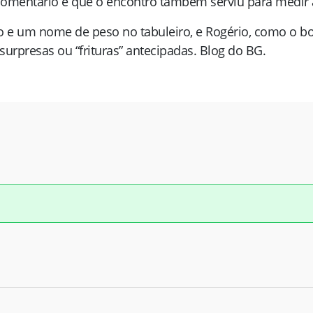
comentário é que o encontro também serviu para medir a
 e um nome de peso no tabuleiro, e Rogério, como o bom
surpresas ou “frituras” antecipadas. Blog do BG.