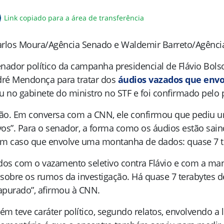
Link copiado para a área de transferência
sapp
acebook
no twitter
ilhe pelo email
piar link da notícia
arlos Moura/Agência Senado e Waldemir Barreto/Agênc
enador político da campanha presidencial de
Flávio Bols
dré Mendonça
para tratar dos
áudios vazados que envo
u no gabinete do ministro no STF e foi confirmado pelo
o. Em conversa com a CNN, ele confirmou que pediu um
os”. Para o senador, a forma como os áudios estão sai
um caso que envolve uma montanha de dados: quase 7 t
dos com o vazamento seletivo contra Flávio e com a man
sobre os rumos da investigação. Há quase 7 terabytes d
apurado”, afirmou à CNN.
bém teve caráter político, segundo relatos, envolvendo 