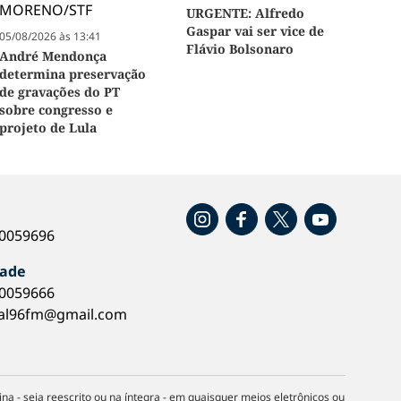
URGENTE: Alfredo
Gaspar vai ser vice de
05/08/2026 às 13:41
Flávio Bolsonaro
André Mendonça
determina preservação
de gravações do PT
sobre congresso e
projeto de Lula
o
40059696
dade
40059666
al96fm@gmail.com
na - seja reescrito ou na íntegra - em quaisquer meios eletrônicos ou