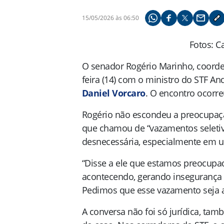
15/05/2026 às 06:50
Compartilhe pelo what
Compartilhar no f
Compartilhar 
Compart
Co
Fotos: C
O senador
Rogério Marinho
, coord
feira (14) com o ministro do STF
An
Daniel Vorcaro
. O encontro ocorre
Rogério não escondeu a preocupaçã
que chamou de “vazamentos seletiv
desnecessária, especialmente em 
“Disse a ele que estamos preocupa
acontecendo, gerando insegurança 
Pedimos que esse vazamento seja 
A conversa não foi só jurídica, tam