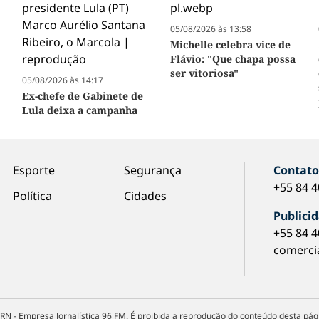
05/08/2026 às 13:58
Michelle celebra vice de
Flávio: "Que chapa possa
ser vitoriosa"
05/08/2026 às 14:17
Ex-chefe de Gabinete de
Lula deixa a campanha
Esporte
Segurança
Contat
+55 84 
Política
Cidades
Publici
+55 84 
comerci
RN - Empresa Jornalística 96 FM. É proibida a reprodução do conteúdo desta pági