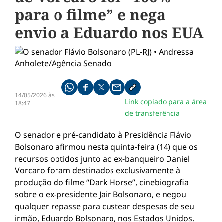
para o filme” e nega
envio a Eduardo nos EUA
Compartilhe pelo whatsapp
Compartilhar no facebook
Compartilhar no twitter
Compartilhe pelo email
Copiar link da notícia
14/05/2026 às
Link copiado para a área
18:47
de transferência
O senador e pré-candidato à Presidência
Flávio
Bolsonaro
afirmou nesta quinta-feira (14) que os
recursos obtidos junto ao ex-banqueiro Daniel
Vorcaro foram destinados exclusivamente à
produção do filme “Dark Horse”, cinebiografia
sobre o ex-presidente
Jair Bolsonaro
, e negou
qualquer repasse para custear despesas de seu
irmão,
Eduardo Bolsonaro
, nos Estados Unidos.