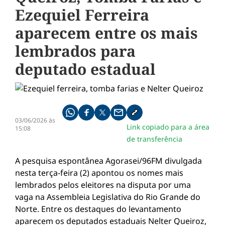
Ezequiel Ferreira
aparecem entre os mais
lembrados para
deputado estadual
Compartilhe pelo whatsapp
Compartilhar no facebook
Compartilhar no twitter
Compartilhe pelo email
Copiar link da notícia
03/06/2026 às
Link copiado para a área
15:08
de transferência
A pesquisa espontânea Agorasei/96FM divulgada
nesta terça-feira (2) apontou os nomes mais
lembrados pelos eleitores na disputa por uma
vaga na Assembleia Legislativa do Rio Grande do
Norte. Entre os destaques do levantamento
aparecem os deputados estaduais Nelter Queiroz,