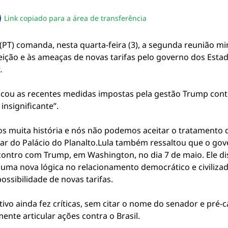
Link copiado para a área de transferência
sapp
acebook
no twitter
ilhe pelo email
piar link da notícia
a (PT) comanda, nesta quarta-feira (3), a segunda reunião mi
ição e às ameaças de novas tarifas pelo governo dos Estad
.
iticou as recentes medidas impostas pela gestão Trump contr
nsignificante”.
 muita história e nós não podemos aceitar o tratamento q
tular do Palácio do Planalto.Lula também ressaltou que o g
ontro com Trump, em Washington, no dia 7 de maio. Ele di
uma nova lógica no relacionamento democrático e civilizado
ssibilidade de novas tarifas.
ivo ainda fez críticas, sem citar o nome do senador e pré-
ente articular ações contra o Brasil.