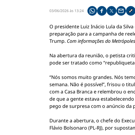
03/06/2026 às 13:24
Compartilhe pelo what
Compartilhar no f
Compartilhar 
Compart
Co
O presidente Luiz Inácio Lula da Silv
preparação para a campanha de reele
Trump.
Com informações do Metrópoles
Na abertura da reunião, o petista cr
pode ser tratado como “republiqueta i
“Nós somos muito grandes. Nós temos
semana. Não é possível”, frisou o ti
com a Casa Branca e relembrou o enc
de que a gente estava estabelecendo 
pego de surpresa com o anúncio da po
Durante a abertura, o chefe do Execut
Flávio Bolsonaro (PL-RJ), por supostam