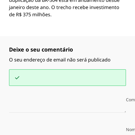
duplicação da BR-304 está em andamento desde
janeiro deste ano. O trecho recebe investimento
de R$ 375 milhões.
Deixe o seu comentário
O seu endereço de email não será publicado
Com
Nom