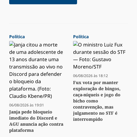
Política
Política
06/08/2026 às 18:12
Fux vota por manter
exploração de bingos,
caça-níqueis e jogo do
bicho como
06/08/2026 às 19:01
contravenção, mas
Janja pede bloqueio
julgamento no STF é
imediato do Discord e
interrompido
AGU anuncia ação contra
plataforma