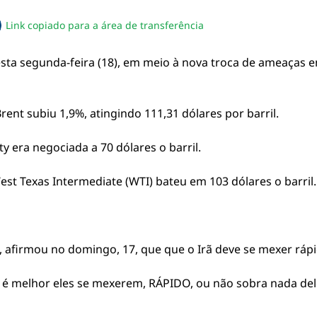
Link copiado para a área de transferência
sapp
acebook
no twitter
ilhe pelo email
piar link da notícia
ta segunda-feira (18), em meio à nova troca de ameaças en
rent subiu 1,9%, atingindo 111,31 dólares por barril.
y era negociada a 70 dólares o barril.
est Texas Intermediate (WTI) bateu em 103 dólares o barril.
 afirmou no domingo, 17, que que o Irã deve se mexer rápi
 e é melhor eles se mexerem, RÁPIDO, ou não sobra nada de