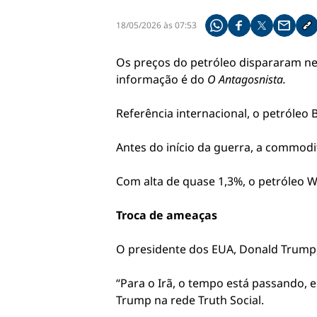
18/05/2026 às 07:53
Compartilhe pelo what
Compartilhar no f
Compartilhar 
Compart
Co
Os preços do petróleo dispararam nes
informação é do
O Antagosnista.
Referência internacional, o petróleo B
Antes do início da guerra, a commodit
Com alta de quase 1,3%, o petróleo W
Troca de ameaças
O presidente dos EUA, Donald Trump,
“Para o Irã, o tempo está passando,
Trump na rede Truth Social.