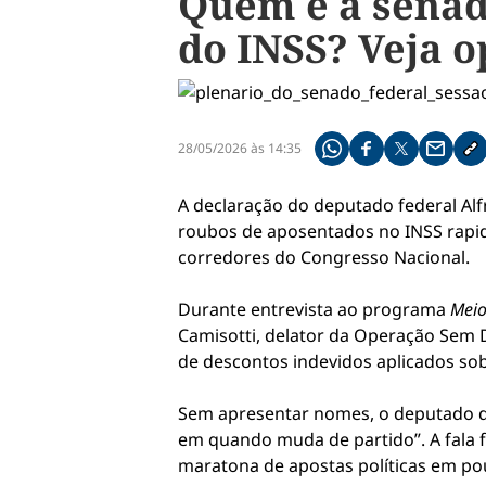
Quem é a senad
do INSS? Veja o
28/05/2026 às 14:35
Compartilhe pelo what
Compartilhar no f
Compartilhar 
Compart
Co
A declaração do deputado federal
Al
roubos de aposentados no INSS rapid
corredores do Congresso Nacional.
Durante entrevista ao programa
Meio
Camisotti, delator da Operação Sem 
de descontos indevidos aplicados so
Sem apresentar nomes, o deputado de
em quando muda de partido”. A fala f
maratona de apostas políticas em po