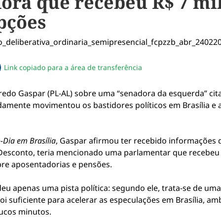
ora que recebeu R$ 7 mi
pções
Link copiado para a área de transferência
sapp
acebook
no twitter
ilhe pelo email
piar link da notícia
fredo Gaspar
(PL-AL) sobre uma “senadora da esquerda” cit
amente movimentou os bastidores políticos em Brasília e 
-Dia em Brasília
, Gaspar afirmou ter recebido informações 
Desconto, teria mencionado uma parlamentar que recebeu 
bre aposentadorias e pensões.
u apenas uma pista política: segundo ele, trata-se de uma
oi suficiente para acelerar as especulações em Brasília, a
ucos minutos.