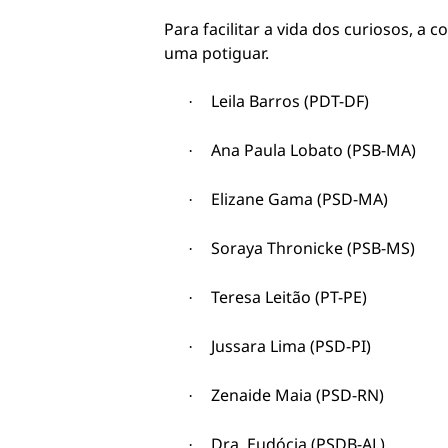
Para facilitar a vida dos curiosos, a
uma potiguar.
Leila Barros (PDT-DF)
·
Ana Paula Lobato (PSB-MA)
·
Elizane Gama (PSD-MA)
·
Soraya Thronicke (PSB-MS)
·
Teresa Leitão (PT-PE)
·
Jussara Lima (PSD-PI)
·
Zenaide Maia (PSD-RN)
·
Dra. Eudócia (PSDB-AL)
·