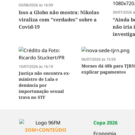
03/08/2026 às 16:09
Isso a Globo não mostra: Nikolas
30/07/2026 à
viraliza com "verdades" sobre a
“Ainda b
Covid-19
não iria 
investig
06/07/2026 às 15:59
Moraes dá 48h para TJR
10/07/2026 às 16:19
explicar pagamentos
Justiça não encontra ex-
ministro de Lula e
denúncia por
importunação sexual
trava no STF
Copa 2026
SOM+CONTEÚDO
Economia