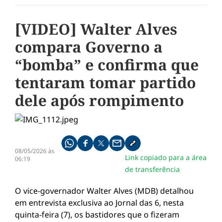
[VIDEO] Walter Alves
compara Governo a
“bomba” e confirma que
tentaram tomar partido
dele após rompimento
Compartilhe pelo whatsapp
Compartilhar no facebook
Compartilhar no twitter
Compartilhe pelo email
Copiar link da notícia
08/05/2026 às
Link copiado para a área
06:19
de transferência
O vice-governador Walter Alves (MDB) detalhou
em entrevista exclusiva ao Jornal das 6, nesta
quinta-feira (7), os bastidores que o fizeram