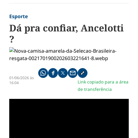
Esporte
Dá pra confiar, Ancelotti
?
Compartilhe pelo whatsapp
Compartilhar no facebook
Compartilhar no twitter
Compartilhe pelo email
Copiar link da notícia
01/06/2026 às
Link copiado para a área
16:04
de transferência