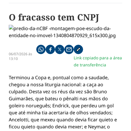
O fracasso tem CNPJ
Compartilhe pelo whatsapp
Compartilhar no facebook
Compartilhar no twitter
Compartilhe pelo email
Copiar link da notícia
06/07/2026 às
Link copiado para a área
13:10
de transferência
Terminou a Copa e, pontual como a saudade,
chegou a nossa liturgia nacional: a caça ao
culpado. Desta vez os réus da vez são Bruno
Guimarães, que bateu o pênalti nas mãos do
goleiro norueguês; Endrick, que perdeu um gol
que até minha tia acertaria de olhos vendados;
Ancelotti, que mexeu quando devia ficar quieto e
ficou quieto quando devia mexer; e Neymar, o