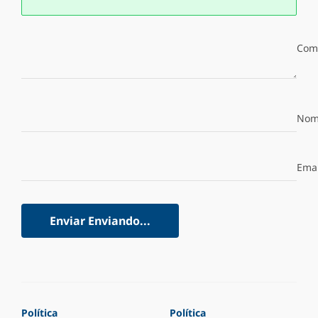
Com
Nom
Emai
Enviar
Enviando...
Política
Política