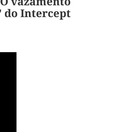
o? O vazamento
" do Intercept