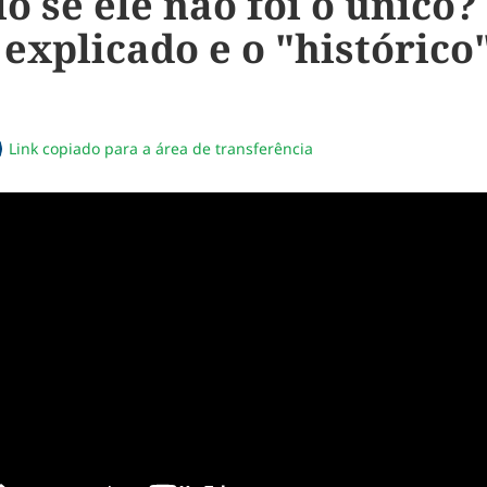
io se ele não foi o únic
 explicado e o "histórico
Link copiado para a área de transferência
sapp
acebook
no twitter
ilhe pelo email
piar link da notícia