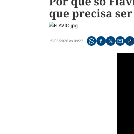
Por que só Fláv
que precisa ser
15/05/2026 às 09:22
Compartilhe pelo what
Compartilhar no f
Compartilhar 
Compart
Co