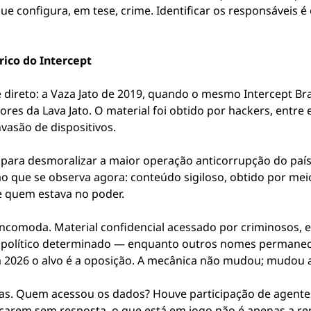
ue configura, em tese, crime. Identificar os responsáveis 
rico do Intercept
 direto: a Vaza Jato de 2019, quando o mesmo Intercept Br
res da Lava Jato. O material foi obtido por hackers, entre 
vasão de dispositivos.
para desmoralizar a maior operação anticorrupção do país, 
o que se observa agora: conteúdo sigiloso, obtido por meios
e quem estava no poder.
ncomoda. Material confidencial acessado por criminosos, e
vo político determinado — enquanto outros nomes permanec
m 2026 o alvo é a oposição. A mecânica não mudou; mudou a
tas. Quem acessou os dados? Houve participação de agentes
carem sem resposta, o que está em jogo não é apenas a r