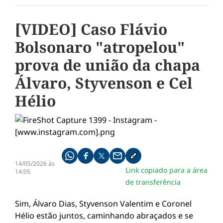
[VIDEO] Caso Flávio
Bolsonaro "atropelou"
prova de união da chapa
Álvaro, Styvenson e Cel
Hélio
Compartilhe pelo whatsapp
Compartilhar no facebook
Compartilhar no twitter
Compartilhe pelo email
Copiar link da notícia
14/05/2026 às
Link copiado para a área
14:05
de transferência
Sim, Álvaro Dias, Styvenson Valentim e Coronel
Hélio estão juntos, caminhando abraçados e se