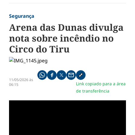
Segurança
Arena das Dunas divulga
nota sobre incêndio no
Circo do Tiru
Compartilhe pelo whatsapp
Compartilhar no facebook
Compartilhar no twitter
Compartilhe pelo email
Copiar link da notícia
11/05/2026 às
Link copiado para a área
06:15
de transferência