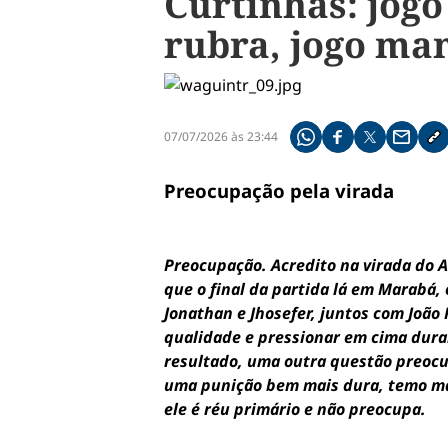
Curtinhas: jogo
rubra, jogo man
07/07/2026 às 23:44
Compartilhe pelo what
Compartilhar no f
Compartilhar 
Compart
Co
Preocupação pela virada
Preocupação. Acredito na virada do A
que o final da partida lá em Marabá,
Jonathan e Jhosefer, juntos com João 
qualidade e pressionar em cima duran
resultado, uma outra questão preocu
uma punição bem mais dura, temo mai
ele é réu primário e não preocupa.