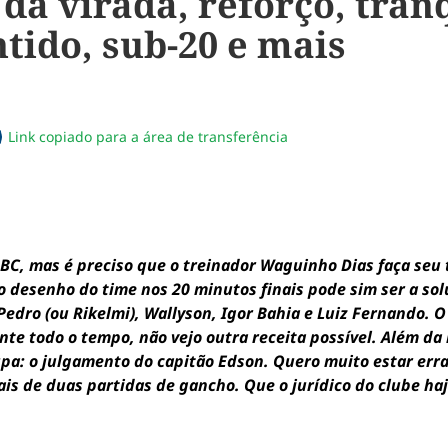
 da virada, reforço, tran
tido, sub-20 e mais
Link copiado para a área de transferência
sapp
acebook
no twitter
ilhe pelo email
piar link da notícia
BC, mas é preciso que o treinador Waguinho Dias faça seu t
 o desenho do time nos 20 minutos finais pode sim ser a so
Pedro (ou Rikelmi), Wallyson, Igor Bahia e Luiz Fernando. O
te todo o tempo, não vejo outra receita possível. Além da
pa: o julgamento do capitão Edson. Quero muito estar erra
s de duas partidas de gancho. Que o jurídico do clube ha