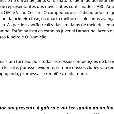
cio no dia 29 de julho. O formato foi definido durante re
o de representantes dos nove clubes confirmados.; ABC, Amér
ra, QFC e Visão Celeste. O campeonato será disputado em g
ino da primeira fase, os quatro melhores colocados avanç
ulo. As partidas serão realizadas em datas de meio de sema
mpo. Estão na lista os estádios Juvenal Lamartine, Arena d
isco Ribeiro e O Domição.
 mais um torneio, pois todas as nossas competições de bas
Brasil e, por isso, evidente, sempre nossos clubes vão te
ropaganda, promessas e reuniões, nada muda.
s
 dar um presente à galera e vai ter samba da mel