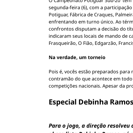
O Campeonato Potiguar Sub-20 tem iní
segunda-feira (6), com a participaçã
Potiguar, Fábrica de Craques, Palmei
enfrentando em turno único. Ao térm
confrontos disputam a decisão do tít
indicaram seus locais de mando de ca
Frasqueirão, O Fião, Edgarzão, Franc
Na verdade, um torneio
Pois é, vocês estão preparados para
contramão do que acontece em todo o 
competições nacionais. Apesar da p
Especial Debinha Ramo
Para o jogo, a direção resolveu