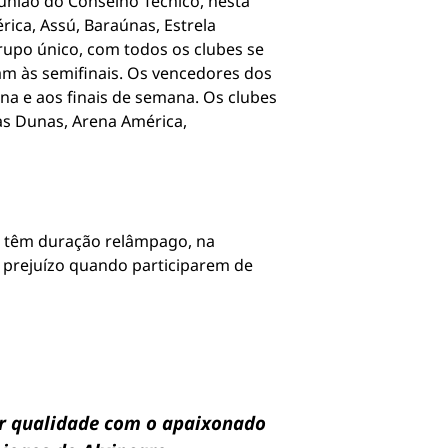
união do Conselho Técnico, nesta
ica, Assú, Baraúnas, Estrela
rupo único, com todos os clubes se
am às semifinais. Os vencedores dos
na e aos finais de semana. Os clubes
as Dunas, Arena América,
e têm duração relâmpago, na
r prejuízo quando participarem de
hor qualidade com o apaixonado