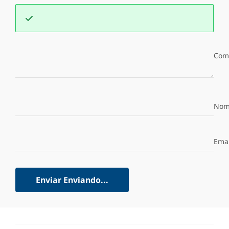
Com
Nom
Emai
Enviar
Enviando...