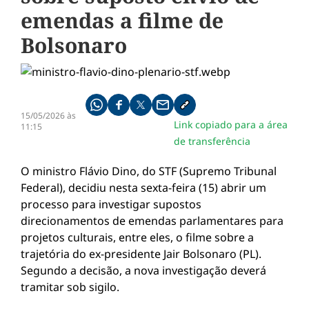
emendas a filme de
Bolsonaro
Compartilhe pelo whatsapp
Compartilhar no facebook
Compartilhar no twitter
Compartilhe pelo email
Copiar link da notícia
15/05/2026 às
Link copiado para a área
11:15
de transferência
O ministro Flávio Dino, do STF (Supremo Tribunal
Federal), decidiu nesta sexta-feira (15) abrir um
processo para investigar supostos
direcionamentos de emendas parlamentares para
projetos culturais, entre eles, o filme sobre a
trajetória do ex-presidente Jair Bolsonaro (PL).
Segundo a decisão, a nova investigação deverá
tramitar sob sigilo.